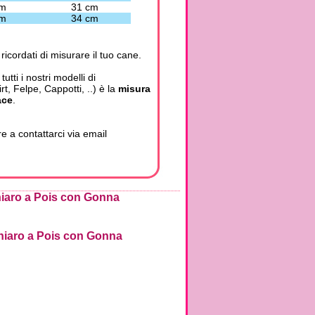
cm
31 cm
cm
34 cm
 ricordati di misurare il tuo cane.
tti i nostri modelli di
t, Felpe, Cappotti, ..) è la
misura
ace
.
e a contattarci via email
Chiaro a Pois con Gonna
Chiaro a Pois con Gonna