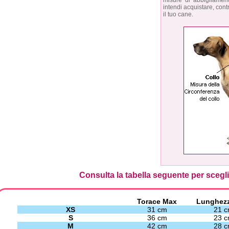
misure di abbigliament
intendi acquistare, contr
il tuo cane.
Consulta la tabella seguente per sceglie
Torace Max
Lunghez
XS
31 cm
21 
S
36 cm
23 
M
42 cm
28 