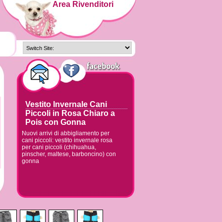
Area Rivenditori
Vestito Invernale Cani
Piccoli in Rosa Chiaro a
Pois con Gonna
Nuovi arrivi di abbigliamento per
cani piccoli: vestito invernale rosa
per cani piccoli (chihuahua,
pinscher, maltese, barboncino) con
gonna