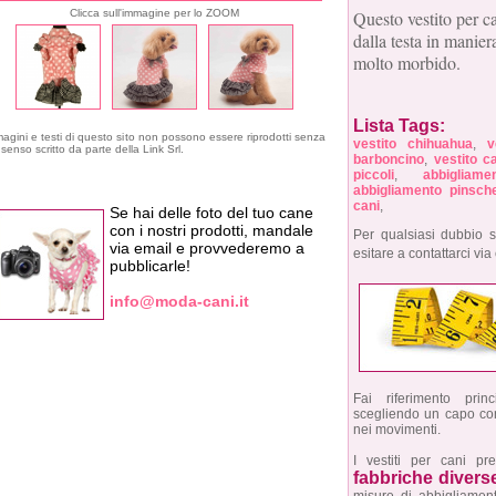
Clicca sull'immagine per lo ZOOM
Questo vestito per ca
dalla testa in manier
molto morbido.
Lista Tags:
agini e testi di questo sito non possono essere riprodotti senza
vestito chihuahua
,
v
senso scritto da parte della Link Srl.
barboncino
,
vestito c
piccoli
,
abbigliam
abbigliamento pinsch
cani
,
Se hai delle foto del tuo cane
con i nostri prodotti, mandale
Per qualsiasi dubbio s
via email e provvederemo a
esitare a contattarci via
pubblicarle!
info@moda-cani.it
Fai riferimento pri
scegliendo un capo con 
nei movimenti.
I vestiti per cani p
fabbriche divers