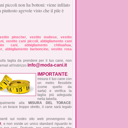
ni piccoli non ha bottoni: viene infilato
a piuttosto agevole visto che il pile è
estito pinscher
,
vestito maltese
,
vestito
ani
,
vestito cani piccoli
,
abbigliamento cani
ento cani
,
abbigliamento chihuahua
,
er
,
abbigliamento barboncino
,
vestito rosa
ulla taglia da prendere per il tuo cane, non
info@moda-cani.it
 email all'indirizzo
IMPORTANTE
:
misura il tuo cane con
un metro flessibile
(come quello da
sarta) e verifica la
taglia più adeguata
nella tabella.
ncipalmente alla
MISURA DEL TORACE
:
un torace troppo stretto, il cane sarà legato
resenti sul nostro sito web provengono da
e
, e non esiste un unico standard riguardo le