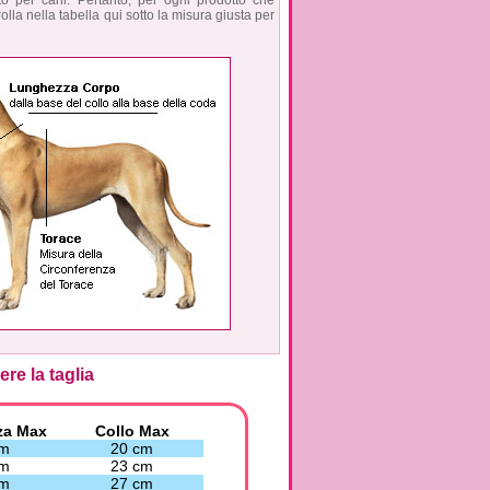
o per cani. Pertanto, per ogni prodotto che
olla nella tabella qui sotto la misura giusta per
re la taglia
za Max
Collo Max
cm
20 cm
cm
23 cm
cm
27 cm