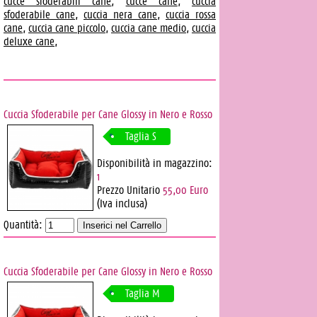
cucce sfoderabili cane
,
cucce cane
,
cuccia
sfoderabile cane
,
cuccia nera cane
,
cuccia rossa
cane
,
cuccia cane piccolo
,
cuccia cane medio
,
cuccia
deluxe cane
,
Cuccia Sfoderabile per Cane Glossy in Nero e Rosso
Taglia S
Disponibilità in magazzino:
1
Prezzo Unitario
55,00 Euro
(Iva inclusa)
Quantità:
Cuccia Sfoderabile per Cane Glossy in Nero e Rosso
Taglia M