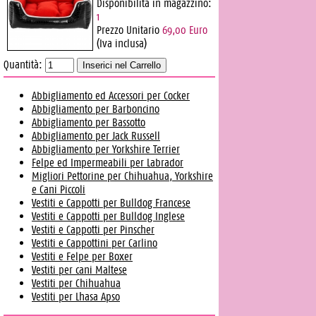
Disponibilità in magazzino:
1
Prezzo Unitario
69,00 Euro
(Iva inclusa)
Quantità:
Abbigliamento ed Accessori per Cocker
Abbigliamento per Barboncino
Abbigliamento per Bassotto
Abbigliamento per Jack Russell
Abbigliamento per Yorkshire Terrier
Felpe ed Impermeabili per Labrador
Migliori Pettorine per Chihuahua, Yorkshire
e Cani Piccoli
Vestiti e Cappotti per Bulldog Francese
Vestiti e Cappotti per Bulldog Inglese
Vestiti e Cappotti per Pinscher
Vestiti e Cappottini per Carlino
Vestiti e Felpe per Boxer
Vestiti per cani Maltese
Vestiti per Chihuahua
Vestiti per Lhasa Apso