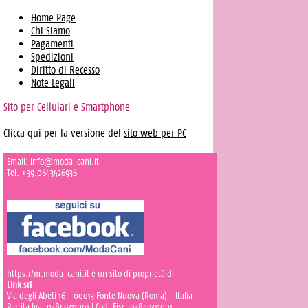
Home Page
Chi Siamo
Pagamenti
Spedizioni
Diritto di Recesso
Note Legali
Sito per Cellulari e Smartphone
Clicca qui per la versione del
sito web per PC
Email:
info@moda-cani.it
Tel. +39.0643426936
https://m.moda-cani.it è un sito di proprietà di
Link srl
Via degli Abeti 16 - 00013 Fonte Nuova (Roma) - Italia
Partita Iva: 07849311001 | Cod. Fisc. 07849311001