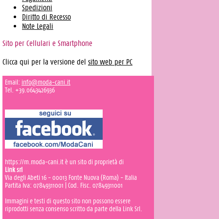
Spedizioni
Diritto di Recesso
Note Legali
Sito per Cellulari e Smartphone
Clicca qui per la versione del
sito web per PC
Email:
info@moda-cani.it
Tel. +39.0643426936
https://m.moda-cani.it è un sito di proprietà di
Link srl
Via degli Abeti 16 - 00013 Fonte Nuova (Roma) - Italia
Partita Iva: 07849311001 | Cod. Fisc. 07849311001
Immagini e testi di questo sito non possono essere
riprodotti senza consenso scritto da parte della Link Srl.